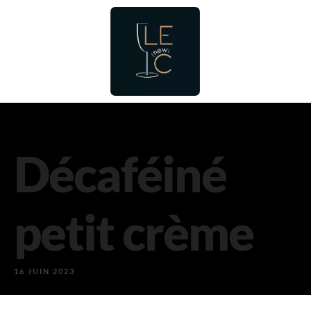
Décaféiné
petit crème
16 JUIN 2023